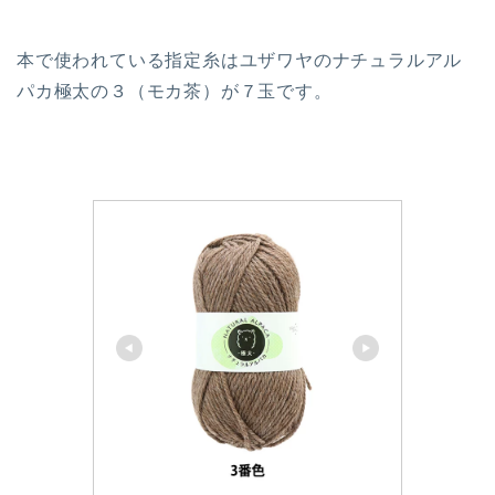
本で使われている指定糸はユザワヤのナチュラルアル
パカ極太の３（モカ茶）が７玉です。