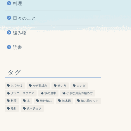
料理
日々のこと
編み物
読書
タグ
おでかけ
かぎ針編み
せいろ
カナダ
グラニースクエア
坂の途中
小さなお店の始め方
料理
本
棒針編み
無水鍋
編み物キット
輪針
食べチョク