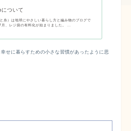
 itoについて
ito(海と糸）は地球にやさしい暮らし方と編み物のブログで
年7月、レジ袋の有料化が始まりました。 ...
と幸せに暮らすための小さな習慣があったように思
。