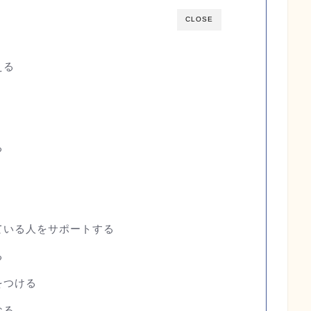
CLOSE
える
る
ている人をサポートする
る
をつける
なる