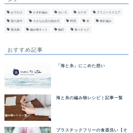
おでかけ
かぎ針編み
せいろ
カナダ
グラニースクエア
坂の途中
小さなお店の始め方
料理
本
棒針編み
無水鍋
編み物キット
輪針
食べチョク
おすすめ記事
「海と糸」にこめた想い
海と糸の編み物レシピ｜記事一覧
プラスチックフリーの食器洗い【そ