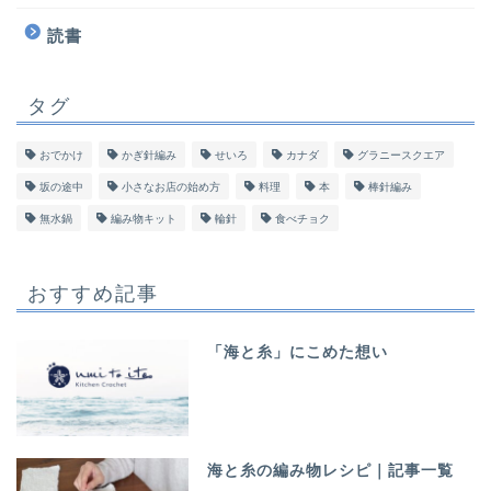
読書
タグ
おでかけ
かぎ針編み
せいろ
カナダ
グラニースクエア
坂の途中
小さなお店の始め方
料理
本
棒針編み
無水鍋
編み物キット
輪針
食べチョク
おすすめ記事
「海と糸」にこめた想い
海と糸の編み物レシピ｜記事一覧