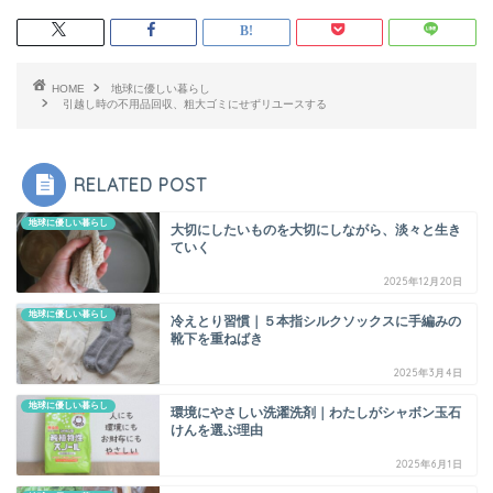
HOME
地球に優しい暮らし
引越し時の不用品回収、粗大ゴミにせずリユースする
RELATED POST
地球に優しい暮らし
大切にしたいものを大切にしながら、淡々と生き
ていく
2025年12月20日
地球に優しい暮らし
冷えとり習慣｜５本指シルクソックスに手編みの
靴下を重ねばき
2025年3月4日
地球に優しい暮らし
環境にやさしい洗濯洗剤｜わたしがシャボン玉石
けんを選ぶ理由
2025年6月1日