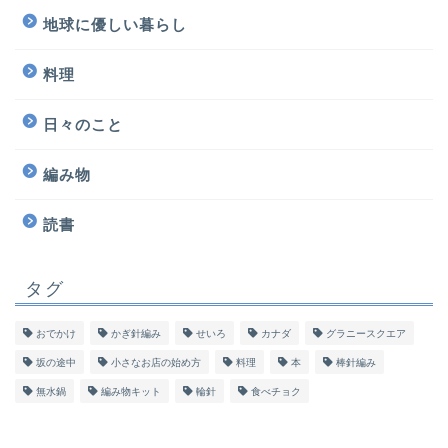
地球に優しい暮らし
料理
日々のこと
編み物
読書
タグ
おでかけ
かぎ針編み
せいろ
カナダ
グラニースクエア
坂の途中
小さなお店の始め方
料理
本
棒針編み
無水鍋
編み物キット
輪針
食べチョク