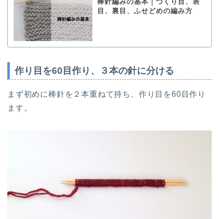
棒針編みの基本｜つくり目、表
目、裏目、ふせどめの編み方
作り目を60目作り、３本の針に分ける
まず初めに棒針を２本重ねて持ち、作り目を60目作り
ます。