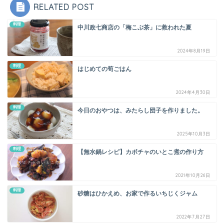
RELATED POST
料理
中川政七商店の「梅こぶ茶」に救われた夏
2024年8月19日
料理
はじめての筍ごはん
2024年4月30日
料理
今日のおやつは、みたらし団子を作りました。
2025年10月3日
料理
【無水鍋レシピ】カボチャのいとこ煮の作り方
2021年10月26日
料理
砂糖はひかえめ、お家で作るいちじくジャム
2022年7月27日