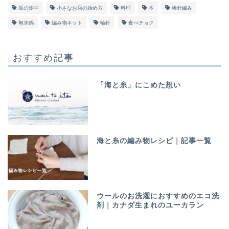
坂の途中
小さなお店の始め方
料理
本
棒針編み
無水鍋
編み物キット
輪針
食べチョク
おすすめ記事
「海と糸」にこめた想い
海と糸の編み物レシピ｜記事一覧
ウールのお洗濯におすすめのエコ洗
剤｜カナダ生まれのユーカラン