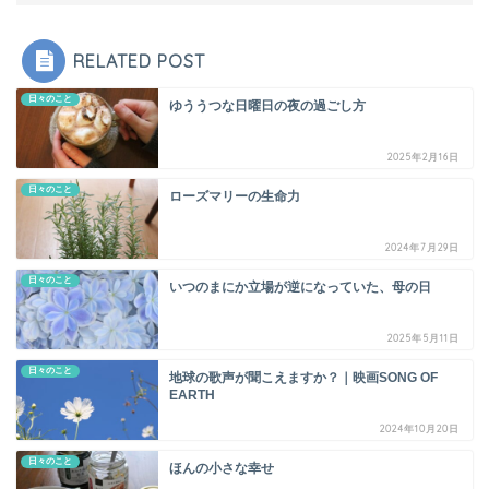
RELATED POST
日々のこと
ゆううつな日曜日の夜の過ごし方
2025年2月16日
日々のこと
ローズマリーの生命力
2024年7月29日
日々のこと
いつのまにか立場が逆になっていた、母の日
2025年5月11日
日々のこと
地球の歌声が聞こえますか？｜映画SONG OF
EARTH
2024年10月20日
日々のこと
ほんの小さな幸せ