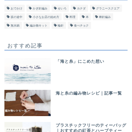
おでかけ
かぎ針編み
せいろ
カナダ
グラニースクエア
坂の途中
小さなお店の始め方
料理
本
棒針編み
無水鍋
編み物キット
輪針
食べチョク
おすすめ記事
「海と糸」にこめた想い
海と糸の編み物レシピ｜記事一覧
プラスチックフリーのティーバッグ
｜おすすめの紅茶とハーブティー