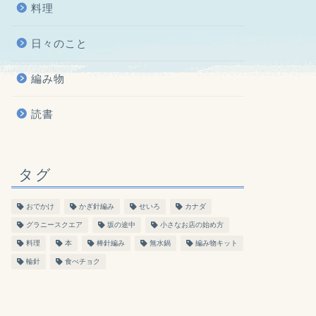
料理
日々のこと
編み物
読書
タグ
おでかけ
かぎ針編み
せいろ
カナダ
グラニースクエア
坂の途中
小さなお店の始め方
料理
本
棒針編み
無水鍋
編み物キット
輪針
食べチョク