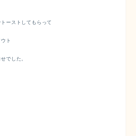
でトーストしてもらって
アウト
幸せでした。