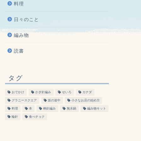
料理
日々のこと
編み物
読書
タグ
おでかけ
かぎ針編み
せいろ
カナダ
グラニースクエア
坂の途中
小さなお店の始め方
料理
本
棒針編み
無水鍋
編み物キット
輪針
食べチョク