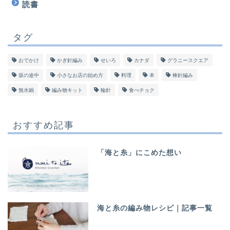
読書
タグ
おでかけ
かぎ針編み
せいろ
カナダ
グラニースクエア
坂の途中
小さなお店の始め方
料理
本
棒針編み
無水鍋
編み物キット
輪針
食べチョク
おすすめ記事
「海と糸」にこめた想い
海と糸の編み物レシピ｜記事一覧