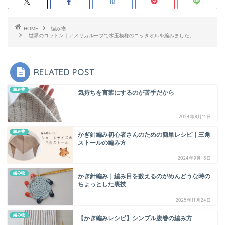
HOME
編み物
世界のコットン｜アメリカループで水玉模様のニッタオルを編みました。
RELATED POST
編み物
気持ちを言葉にするのが苦手だから
2024年8月11日
編み物
かぎ針編み初心者さんのための簡単レシピ｜三角
ストールの編み方
2024年9月15日
編み物
かぎ針編み｜編み目を数えるのがめんどうな時の
ちょっとした裏技
2025年11月24日
編み物
【かぎ編みレシピ】シンプル腹巻の編み方