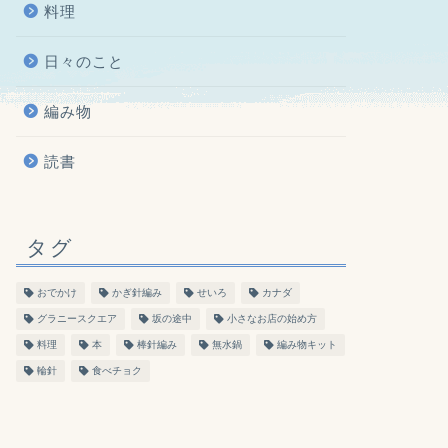
料理
日々のこと
編み物
読書
タグ
おでかけ
かぎ針編み
せいろ
カナダ
グラニースクエア
坂の途中
小さなお店の始め方
料理
本
棒針編み
無水鍋
編み物キット
輪針
食べチョク