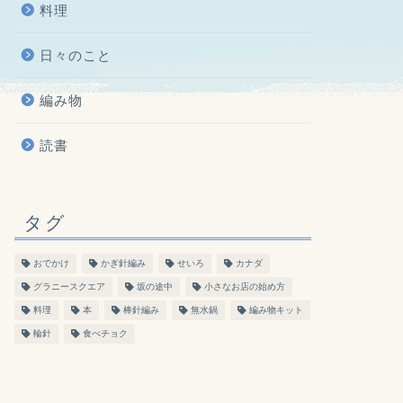
料理
日々のこと
編み物
読書
タグ
おでかけ
かぎ針編み
せいろ
カナダ
グラニースクエア
坂の途中
小さなお店の始め方
料理
本
棒針編み
無水鍋
編み物キット
輪針
食べチョク