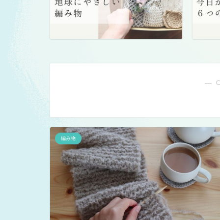
― 
編み物