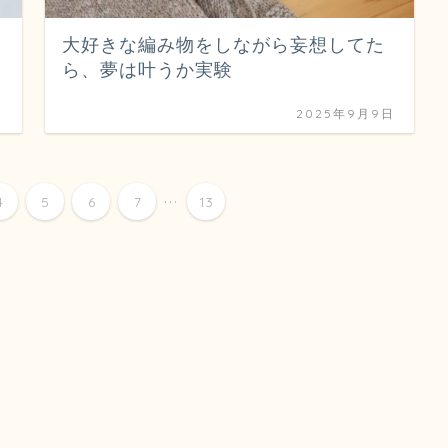
大好きな編み物をしながら妄想してた
ら、夢は叶うか実験
日
2025年9月9日
...
4
5
6
7
13