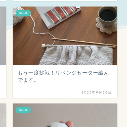
編み物
もう一度挑戦！リベンジセーター編ん
でます。
日
2025年9月30日
編み物