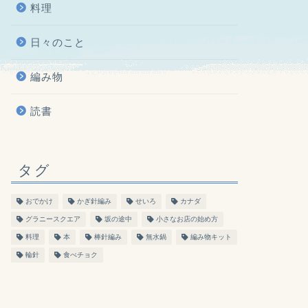
料理
日々のこと
編み物
読書
タグ
おでかけ
かぎ針編み
せいろ
カナダ
グラニースクエア
坂の途中
小さなお店の始め方
料理
本
棒針編み
無水鍋
編み物キット
輪針
食べチョク