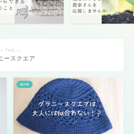
― TAG ―
ニースクエア
編み物