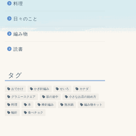
料理
日々のこと
編み物
読書
タグ
おでかけ
かぎ針編み
せいろ
カナダ
グラニースクエア
坂の途中
小さなお店の始め方
料理
本
棒針編み
無水鍋
編み物キット
輪針
食べチョク