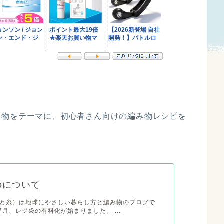
み物をテーマに、初心者さん向けの編み物レシピを
 itoについて
ito(海と糸）は地球にやさしい暮らし方と編み物のブログで
年7月、レジ袋の有料化が始まりました。 ...