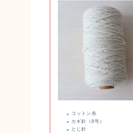
コットン糸
カギ針（8号）
とじ針