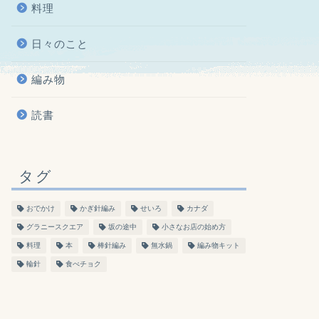
料理
日々のこと
編み物
読書
タグ
おでかけ
かぎ針編み
せいろ
カナダ
グラニースクエア
坂の途中
小さなお店の始め方
料理
本
棒針編み
無水鍋
編み物キット
輪針
食べチョク